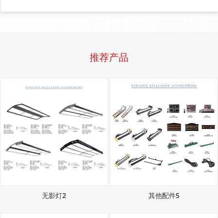
推荐产品
无影灯2
其他配件5