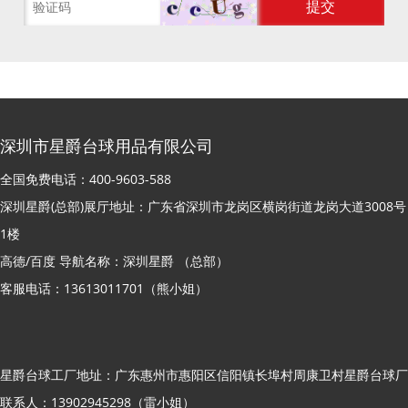
深圳市星爵台球用品有限公司
全国免费电话：400-9603-588
深圳星爵(总部)展厅地址：广东省深圳市龙岗区横岗街道龙岗大道3008号
1楼
高德/百度 导航名称：深圳星爵 （总部）
客服电话：13613011701（熊小姐）
星爵台球工厂地址：广东惠州市惠阳区信阳镇长埠村周康卫村星爵台球厂
联系人：13902945298（雷小姐）