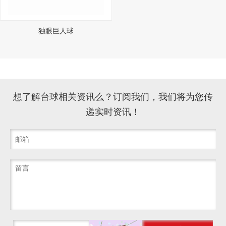
独眼巨人球
想了解台球相关资讯么？订阅我们，我们将为您传
递实时资讯！