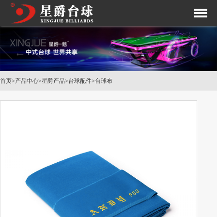
首页
>
产品中心
>
星爵产品
>
台球配件
>
台球布