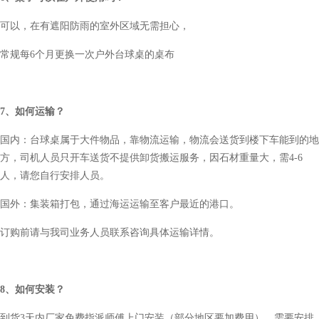
可以，在有遮阳防雨的室外区域无需担心，
常规每6个月更换一次户外台球桌的桌布
7、如何
运输
？
国内：台球桌属于大件物品，靠物流运输，物流会送货到楼下车能到的地
方，司机人员只开车送货不提供卸货搬运服务，因石材重量大，需4-6
人，请您自行安排人员。
国外：集装箱打包，通过海运运输至客户最近的港口。
订购前请与我司业务人员联系咨询具体运输详情。
8、如何
安装
？
到货3天内厂家免费指派师傅上门安装（部分地区要加费用），需要安排