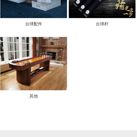
台球配件
台球杆
其他