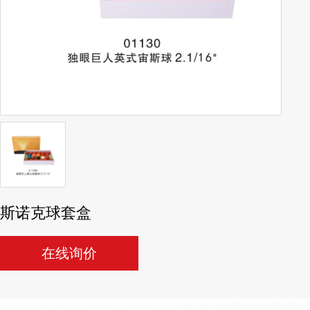
斯诺克球套盒
在线询价