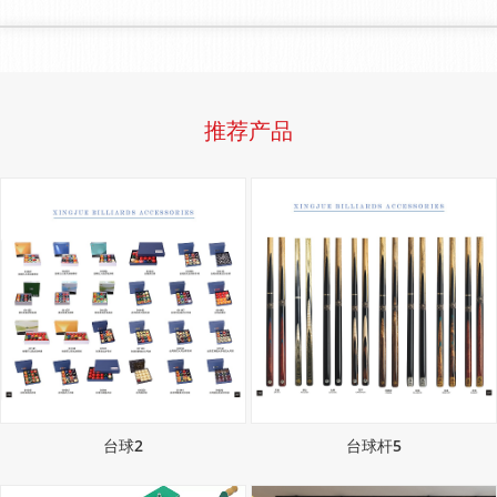
推荐产品
台球2
台球杆5