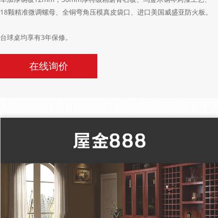
18颗精准微调螺母、全铜弯角压模真皮袋口、进口美国威盛亚防火板。
台球桌均享有3年保修。
在线询价