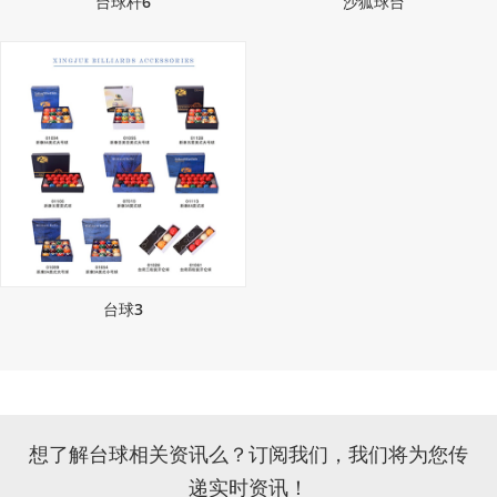
台球杆6
沙狐球台
台球3
想了解台球相关资讯么？订阅我们，我们将为您传
递实时资讯！