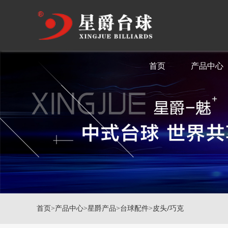
首页
产品中心
首页
>
产品中心
>
星爵产品
>
台球配件
>
皮头/巧克