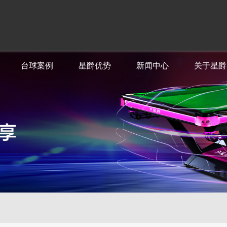
台球案例
星爵优势
新闻中心
关于星爵