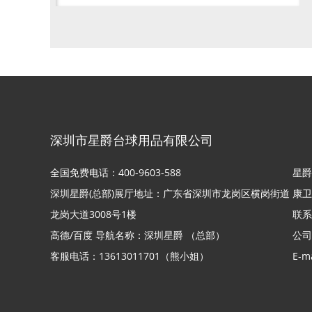
深圳市星爵台球用品有限公司
全国免费电话：400-9603-588
星爵
深圳星爵(总部)展厅地址：广东省深圳市龙岗区横岗街道
康卫
龙岗大道3008号1楼
联系
高德/百度 导航名称：深圳星爵 （总部）
公司网
客服电话：13613011701（熊小姐）
E-m