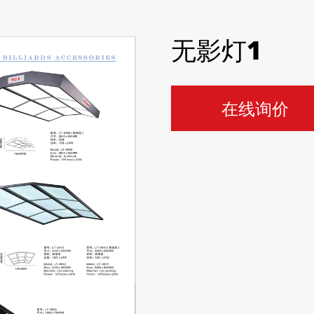
无影灯1
在线询价