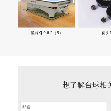
星爵XJ-9-6-2（B）
皮头
想了解台球相