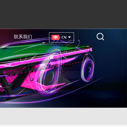
联系我们
CN