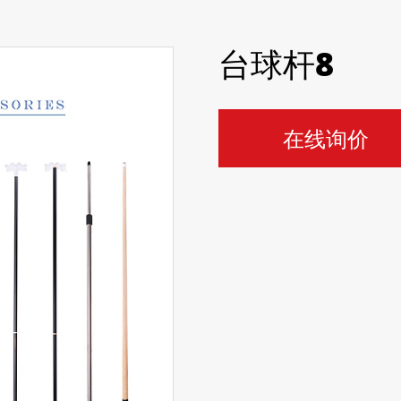
台球杆8
在线询价