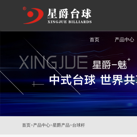
首页
产品中心
首页
>
产品中心
>
星爵产品
>
台球杆