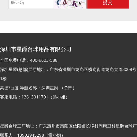
深圳市星爵台球用品有限公司
全国免费电话：400-9603-588
深圳星爵(总部)展厅地址：广东省深圳市龙岗区横岗街道龙岗大道3008号
1楼
高德/百度 导航名称：深圳星爵 （总部）
客服电话：13613011701（熊小姐）
星爵台球工厂地址：广东惠州市惠阳区信阳镇长埠村周康卫村星爵台球厂
联系人：13902945298（雷小姐）