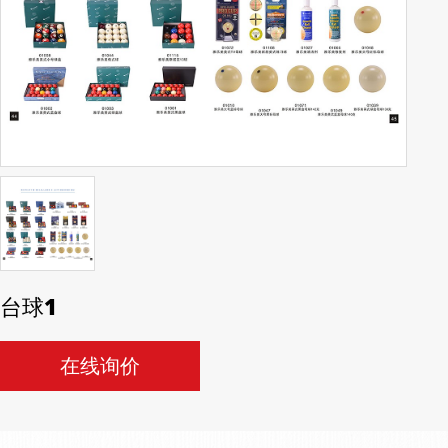
台球1
在线询价