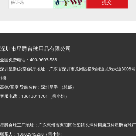
深圳市星爵台球用品有限公司
全国免费电话：400-9603-588
深圳星爵(总部)展厅地址：广东省深圳市龙岗区横岗街道龙岗大道3008号
1楼
高德/百度 导航名称：深圳星爵 （总部）
客服电话：13613011701（熊小姐）
星爵台球工厂地址：广东惠州市惠阳区信阳镇长埠村周康卫村星爵台球厂
联系人：13902945298（雷小姐）