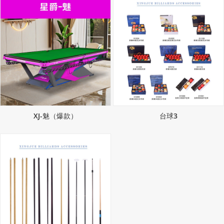
XJ-魅（爆款）
台球3