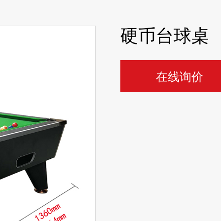
硬币台球桌
在线询价