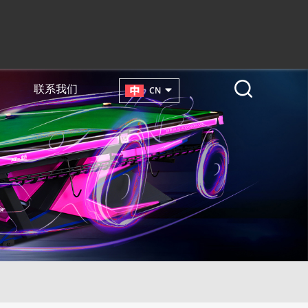
联系我们
CN