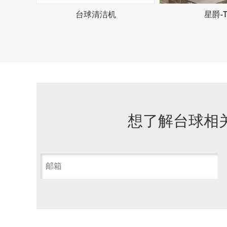
台球清洁机
星爵-T
想了解台球相