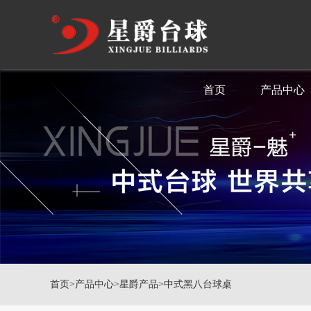
首页
产品中心
首页
>
产品中心
>
星爵产品
>
中式黑八台球桌