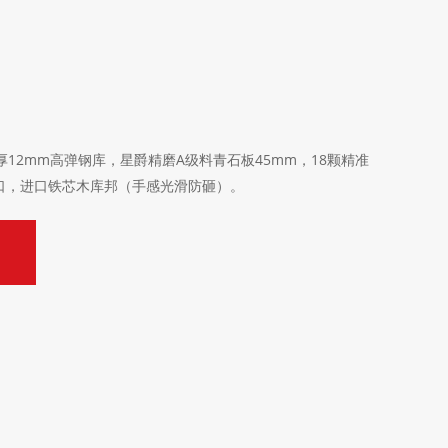
12mm高弹钢库，星爵精磨A级料青石板45mm，18颗精准
口，进口铁芯木库邦（手感光滑防砸）。