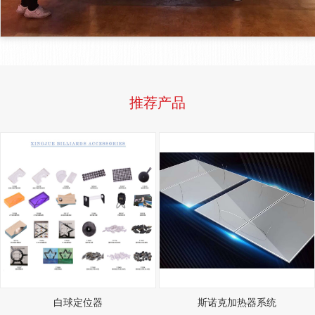
推荐产品
白球定位器
斯诺克加热器系统