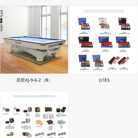
星爵XJ-9-6-2（B）
台球3