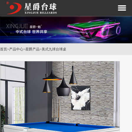
首页
>
产品中心
>
星爵产品
>
美式九球台球桌