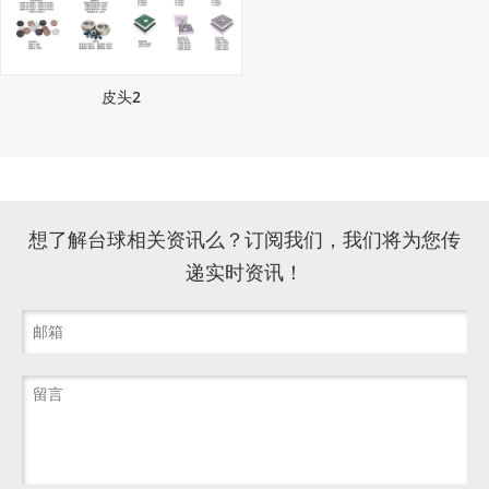
皮头2
想了解台球相关资讯么？订阅我们，我们将为您传
递实时资讯！