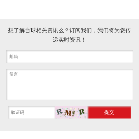
想了解台球相关资讯么？订阅我们，我们将为您传
递实时资讯！