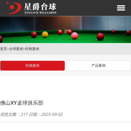
首页
>
台球案例
>
经典案例
经典案例
产品案例
佛山XY桌球俱乐部
浏览次数：217 日期：2025-09-02