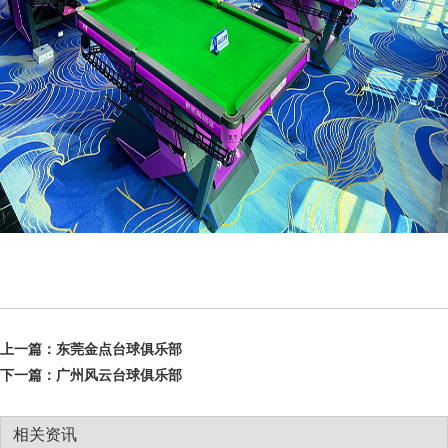
上一篇：
东莞金点台球俱乐部
下一篇：
广州风云台球俱乐部
相关资讯