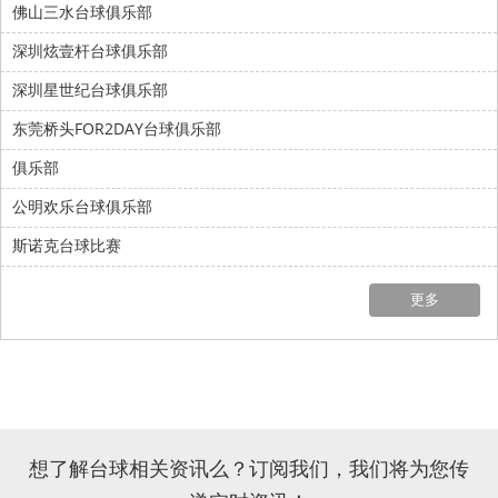
佛山三水台球俱乐部
深圳炫壹杆台球俱乐部
深圳星世纪台球俱乐部
东莞桥头FOR2DAY台球俱乐部
俱乐部
公明欢乐台球俱乐部
斯诺克台球比赛
更多
想了解台球相关资讯么？订阅我们，我们将为您传