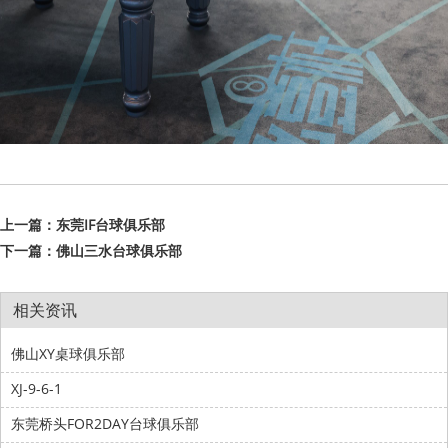
上一篇：
东莞IF台球俱乐部
下一篇：
佛山三水台球俱乐部
相关资讯
佛山XY桌球俱乐部
XJ-9-6-1
东莞桥头FOR2DAY台球俱乐部