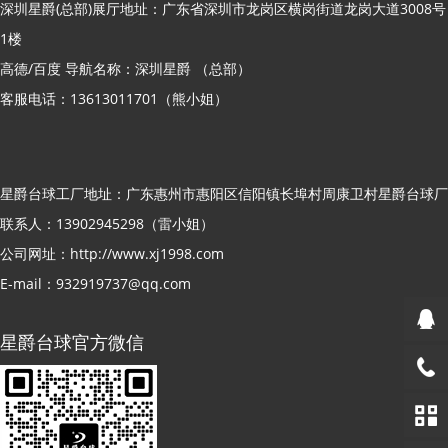
深圳星爵(总部)展厅地址：广东省深圳市龙岗区横岗街道龙岗大道3008号
1楼
高德/百度 导航名称：深圳星爵 （总部）
客服电话：13613011701（熊小姐）
星爵台球工厂地址：广东惠州市惠阳区信阳镇长埠村周康卫村星爵台球厂
联系人：13902945298（雷小姐）
公司网址：http://www.xj1998.com
E-mail：932919737@qq.com
星爵台球官方微信