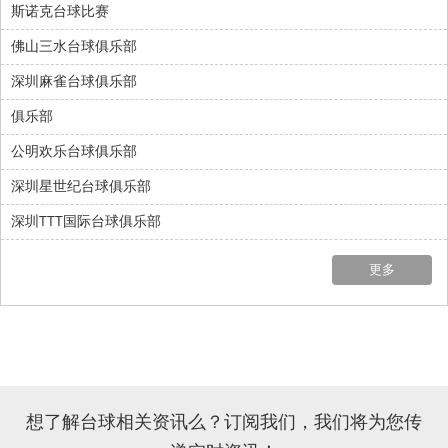
斯诺克台球比赛
佛山三水台球俱乐部
深圳麻雀台球俱乐部
俱乐部
公明欢乐台球俱乐部
深圳星世纪台球俱乐部
深圳TTT国际台球俱乐部
更多
想了解台球相关资讯么？订阅我们，我们将为您传