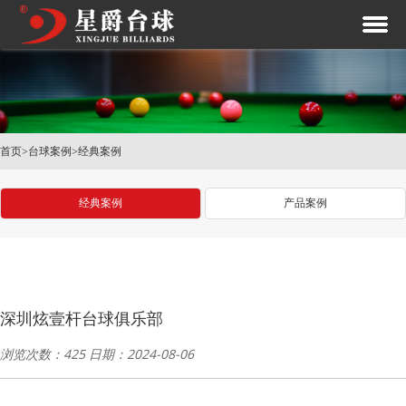
首页
>
台球案例
>
经典案例
经典案例
产品案例
深圳炫壹杆台球俱乐部
浏览次数：425 日期：2024-08-06