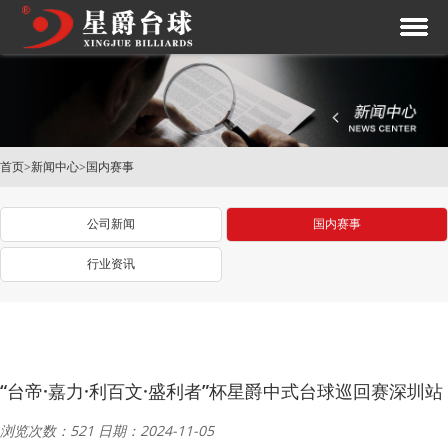
首页
>
新闻中心
>
国内赛事
公司新闻
国内赛事
行业资讯
“台帝·嘉力·利百文·盛利者”杯星爵中式台球巡回赛深圳站
浏览次数：521 日期：2024-11-05