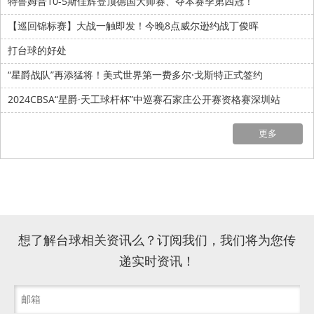
特鲁姆普10-5斯佳辉登顶德国大师赛、夺本赛季第四冠！
【巡回锦标赛】大战一触即发！今晚8点威尔逊约战丁俊晖
打台球的好处
“星爵战队”再添猛将！美式世界第一费多尔·戈斯特正式签约
2024CBSA“星爵·天工球杆杯”中巡赛石家庄公开赛资格赛深圳站
更多
想了解台球相关资讯么？订阅我们，我们将为您传
递实时资讯！