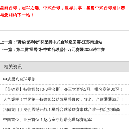
星爵台球，冠军之选。中式台球，世界共享，星爵中式台球巡回赛
与您相约下一站！
上一篇：
“野豹·盛利者”杯星爵中式台球巡回赛-江苏南通站
下一篇：
第二届“星爵”杯中式台球盛仕万元赛暨2023跨年赛
相关资讯
中式黑八台球规则
【英锦赛】特鲁姆普10-8霍金斯，夺三大赛第5冠、排名赛第30冠！
人气爆棚！世界第一特鲁姆普助阵星爵展位，签名、合影通通满足！
洛阳龙门丁奥会震撼开战！星爵台球荣膺赛事球台唯一指定赞助商
中国首位、亚洲首位！赵心童夺斯诺克世锦赛冠军