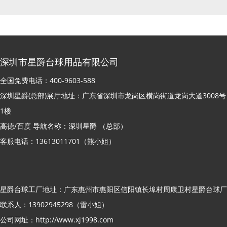
深圳市星爵台球用品有限公司
全国免费电话：400-9603-588
深圳星爵(总部)展厅地址：广东省深圳市龙岗区横岗街道龙岗大道3008号
1楼
高德/百度 导航名称：深圳星爵 （总部）
客服电话：13613011701（熊小姐）
星爵台球工厂地址：广东惠州市惠阳区信阳镇长埠村周康卫村星爵台球厂
联系人：13902945298（雷小姐）
公司网址：http://www.xj1998.com