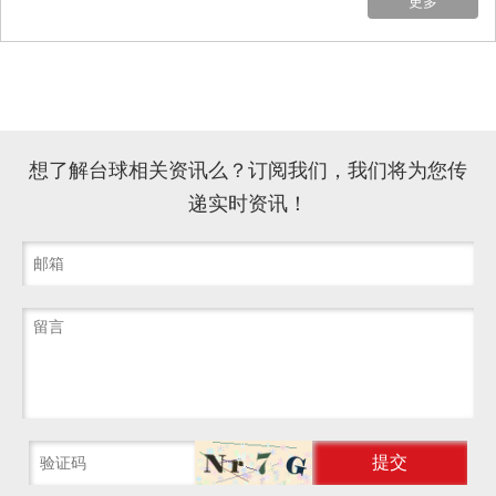
更多
想了解台球相关资讯么？订阅我们，我们将为您传
递实时资讯！