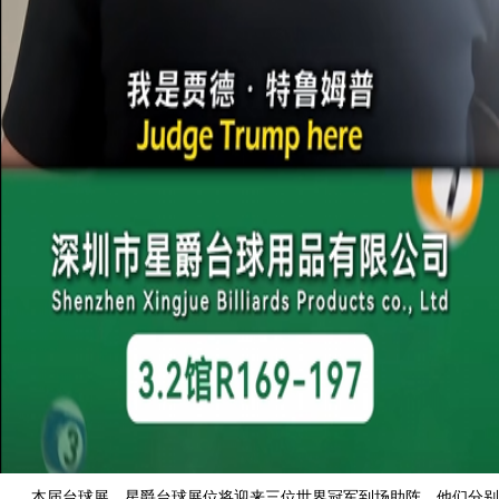
本届台球展，星爵台球展位将迎来三位世界冠军到场助阵，他们分别