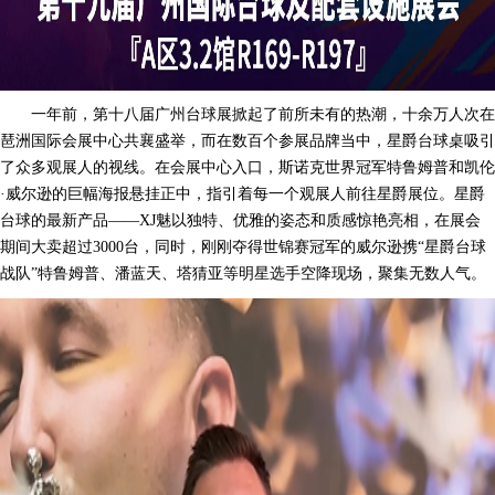
一年前，第十八届广州台球展掀起了前所未有的热潮，十余万人次在
琶洲国际会展中心共襄盛举，而在数百个参展品牌当中，星爵台球桌吸引
了众多观展人的视线。在会展中心入口，斯诺克世界冠军特鲁姆普和凯伦
·威尔逊的巨幅海报悬挂正中，指引着每一个观展人前往星爵展位。星爵
台球的最新产品——XJ魅以独特、优雅的姿态和质感惊艳亮相，在展会
期间大卖超过3000台，同时，刚刚夺得世锦赛冠军的威尔逊携“星爵台球
战队”特鲁姆普、潘蓝天、塔猜亚等明星选手空降现场，聚集无数人气。