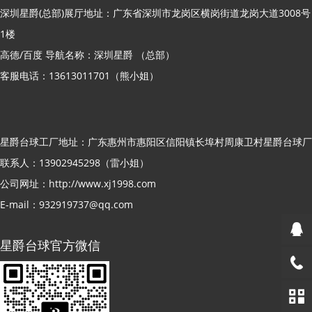
深圳星爵(总部)展厅地址：广东省深圳市龙岗区横岗街道龙岗大道3008号
1楼
高德/百度 导航名称：深圳星爵 （总部）
客服电话：13613011701（熊小姐）
星爵台球工厂地址：广东惠州市惠阳区信阳镇长埠村周康卫村星爵台球厂
联系人：13902945298（雷小姐）
公司网址：http://www.xj1998.com
E-mail：932919737@qq.com
星爵台球官方微信