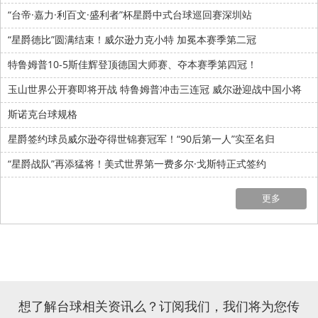
“台帝·嘉力·利百文·盛利者”杯星爵中式台球巡回赛深圳站
“星爵德比”圆满结束！威尔逊力克小特 加冕本赛季第二冠
特鲁姆普10-5斯佳辉登顶德国大师赛、夺本赛季第四冠！
玉山世界公开赛即将开战 特鲁姆普冲击三连冠 威尔逊迎战中国小将
斯诺克台球规格
星爵签约球员威尔逊夺得世锦赛冠军！“90后第一人”实至名归
“星爵战队”再添猛将！美式世界第一费多尔·戈斯特正式签约
更多
想了解台球相关资讯么？订阅我们，我们将为您传